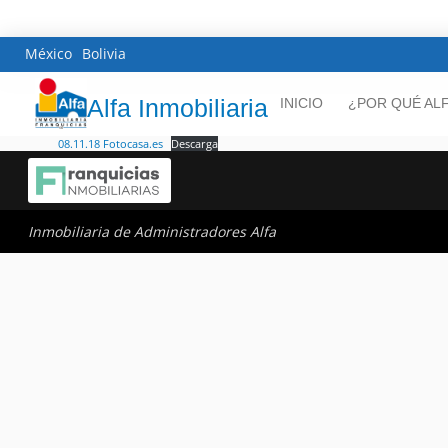
México
Bolivia
Alfa Inmobiliaria
INICIO
¿POR QUÉ AL
08.11.18 Fotocasa.es
Descarga
Inmobiliaria de Administradores Alfa