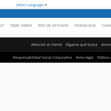
Select Language
▼
FA?
DEBE SABER
RED DE OFICINAS
FRANQUICIA
CANA
Atención al cliente
Díganos qué busca
Anunc
Responsabilidad Social Corporativa
Aviso legal
Política