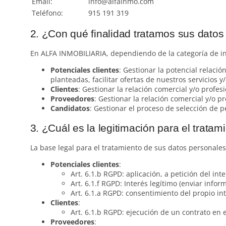
Email:
info@alfainmo.com
Teléfono:
915 191 319
2. ¿Con qué finalidad tratamos sus datos
En ALFA INMOBILIARIA, dependiendo de la categoría de inte
Potenciales clientes
: Gestionar la potencial relació
planteadas, facilitar ofertas de nuestros servicios y
Clientes
: Gestionar la relación comercial y/o profesi
Proveedores
: Gestionar la relación comercial y/o pr
Candidatos
: Gestionar el proceso de selección de p
3. ¿Cuál es la legitimación para el trata
La base legal para el tratamiento de sus datos personales
Potenciales clientes
:
Art. 6.1.b RGPD: aplicación, a petición del in
Art. 6.1.f RGPD: Interés legítimo (enviar info
Art. 6.1.a RGPD: consentimiento del propio inte
Clientes
:
Art. 6.1.b RGPD: ejecución de un contrato en e
Proveedores
: