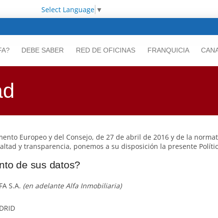
Select Language
▼
FA?
DEBE SABER
RED DE OFICINAS
FRANQUICIA
CANA
ad
ento Europeo y del Consejo, de 27 de abril de 2016 y de la normat
lealtad y transparencia, ponemos a su disposición la presente Políti
ento de sus datos?
A S.A.
(en adelante Alfa Inmobiliaria)
ADRID