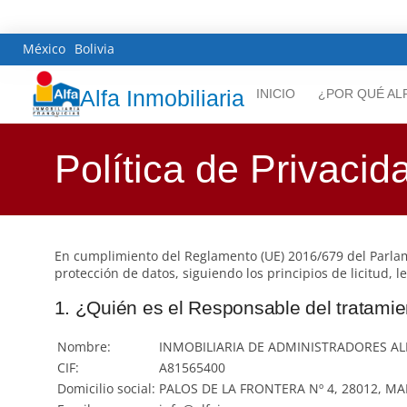
México
Bolivia
Alfa Inmobiliaria
INICIO
¿POR QUÉ AL
Política de Privacid
En cumplimiento del Reglamento (UE) 2016/679 del Parlam
protección de datos, siguiendo los principios de licitud, 
1. ¿Quién es el Responsable del tratami
Nombre:
INMOBILIARIA DE ADMINISTRADORES ALF
CIF:
A81565400
Domicilio social:
PALOS DE LA FRONTERA Nº 4, 28012, M