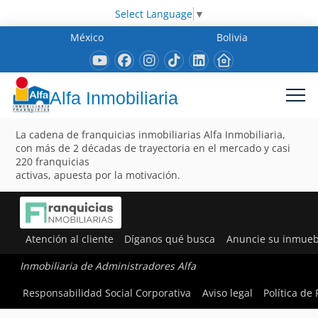
Select Language
▼
México
Bolivia
Alfa Inmobiliaria
La cadena de franquicias inmobiliarias Alfa Inmobiliaria,
con más de 2 décadas de trayectoria en el mercado y casi
220 franquicias
activas, apuesta por la motivación.
Atención al cliente
Díganos qué busca
Anuncie su inmueb
Inmobiliaria de Administradores Alfa
Responsabilidad Social Corporativa
Aviso legal
Política de