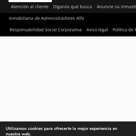
Atención al cliente
Díganos qué busca
Anuncie su inmueb
Inmobiliaria de Administradores Alfa
Responsabilidad Social Corporativa
Aviso legal
Política de
Utilizamos cookies para ofrecerte la mejor experiencia en
nuestra web.