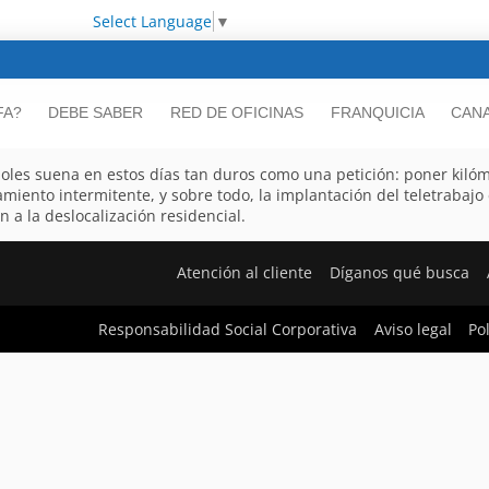
Select Language
▼
FA?
DEBE SABER
RED DE OFICINAS
FRANQUICIA
CANA
ñoles suena en estos días tan duros como una petición: poner kil
amiento intermitente, y sobre todo, la implantación del teletraba
 la deslocalización residencial.
Atención al cliente
Díganos qué busca
Responsabilidad Social Corporativa
Aviso legal
Po