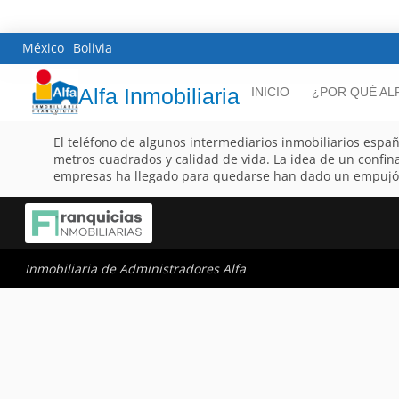
México
Bolivia
Alfa Inmobiliaria
INICIO
¿POR QUÉ AL
El teléfono de algunos intermediarios inmobiliarios espa
metros cuadrados y calidad de vida. La idea de un confin
empresas ha llegado para quedarse han dado un empujón a
Inmobiliaria de Administradores Alfa