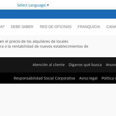
Select Language
▼
FA?
DEBE SABER
RED DE OFICINAS
FRANQUICIA
CANA
n el precio de los alquileres de locales
a o la rentabilidad de nuevos establecimientos de
Atención al cliente
Díganos qué busca
Anunc
Responsabilidad Social Corporativa
Aviso legal
Política