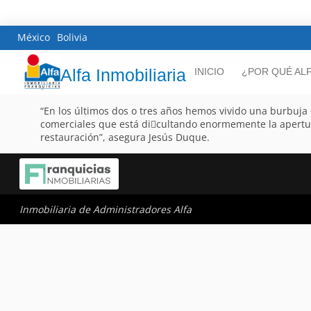
México
Bolivia
Alfa Inmobiliaria
INICIO
¿POR QUÉ AL
“En los últimos dos o tres años hemos vivido una burbuja e
comerciales que está di􀂦cultando enormemente la apertur
restauración”, asegura Jesús Duque.
Inmobiliaria de Administradores Alfa