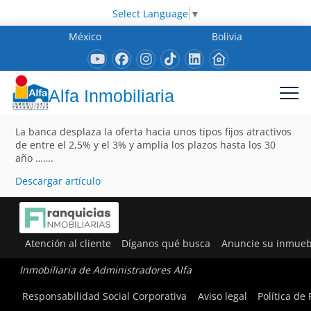
Select Language
▼
México
Bolivia
Alfa Inmobiliaria
La banca desplaza la oferta hacia unos tipos fijos atractivos
de entre el 2,5% y el 3% y amplía los plazos hasta los 30
año …….
Descargar artículo
Atención al cliente
Díganos qué busca
Anuncie su inmueb
Inmobiliaria de Administradores Alfa
Responsabilidad Social Corporativa
Aviso legal
Política de