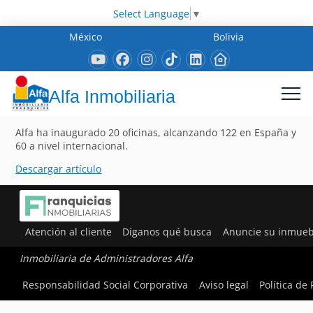
Select Language
▼
México
Bolivia
Alfa Inmobiliaria
Alfa ha inaugurado 20 oficinas, alcanzando 122 en España y
60 a nivel internacional.
Descargar artículo
Atención al cliente
Díganos qué busca
Anuncie su inmueb
Inmobiliaria de Administradores Alfa
Responsabilidad Social Corporativa
Aviso legal
Política de