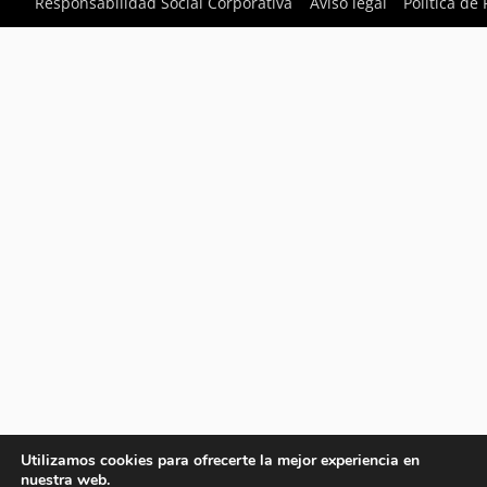
Responsabilidad Social Corporativa
Aviso legal
Política de
Utilizamos cookies para ofrecerte la mejor experiencia en
nuestra web.