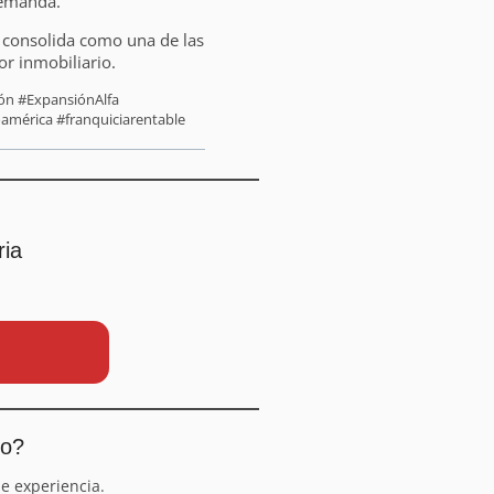
demanda.
se consolida como una de las
or inmobiliario.
ión #ExpansiónAlfa
américa #franquiciarentable
ria
io?
e experiencia.