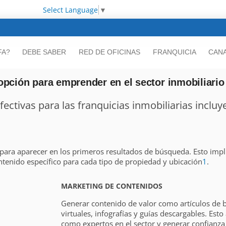
Select Language
▼
FA?
DEBE SABER
RED DE OFICINAS
FRANQUICIA
CANA
opción para emprender en el sector inmobiliario
ectivas para las franquicias inmobiliarias incluy
 para aparecer en los primeros resultados de búsqueda. Esto impl
ntenido específico para cada tipo de propiedad y ubicación
1
.
MARKETING DE CONTENIDOS
Generar contenido de valor como artículos de b
virtuales, infografías y guías descargables. Est
como expertos en el sector y generar confianza 