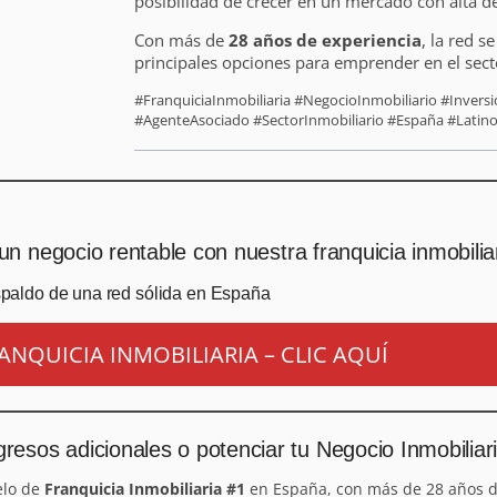
posibilidad de crecer en un mercado con alta 
Con más de
28 años de experiencia
, la red 
principales opciones para emprender en el sect
#FranquiciaInmobiliaria #NegocioInmobiliario #Invers
#AgenteAsociado #SectorInmobiliario #España #Latino
un negocio rentable con nuestra franquicia inmobilia
spaldo de una red sólida en España
ANQUICIA INMOBILIARIA – CLIC AQUÍ
resos adicionales o potenciar tu Negocio Inmobiliar
elo de
Franquicia Inmobiliaria #1
en España, con más de 28 años d