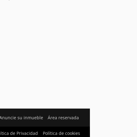
Anuncie su inmueble
Área reservada
lítica de Privacidad
Política de cookies