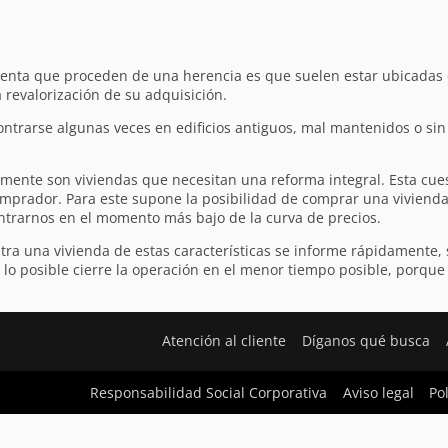
a venta que proceden de una herencia es que suelen estar ubicadas
a revalorización de su adquisición.
trarse algunas veces en edificios antiguos, mal mantenidos o sin a
mente son viviendas que necesitan una reforma integral. Esta cue
mprador. Para este supone la posibilidad de comprar una vivienda 
ntrarnos en el momento más bajo de la curva de precios.
ra una vivienda de estas características se informe rápidamente, 
e lo posible cierre la operación en el menor tiempo posible, porqu
Atención al cliente
Díganos qué busca
Responsabilidad Social Corporativa
Aviso legal
Po