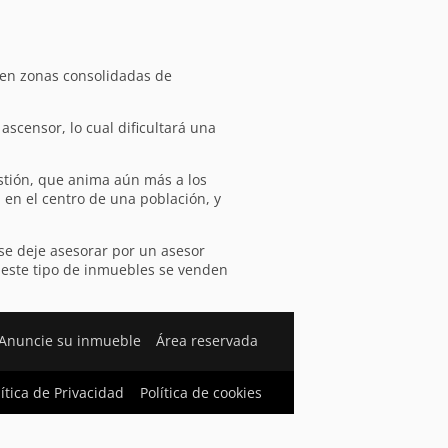
 en zonas consolidadas de
scensor, lo cual dificultará una
stión, que anima aún más a los
en el centro de una población, y
se deje asesorar por un asesor
e este tipo de inmuebles se venden
Anuncie su inmueble
Área reservada
lítica de Privacidad
Política de cookies