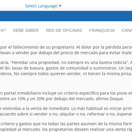
Select Language
▼
FA?
DEBE SABER
RED DE OFICINAS
FRANQUICIA
CANA
por el fallecimiento de su propietario. Al dolor por la pérdida pe
llevan a vender por debajo del precio de mercado para evitar male
iaria, “Heredar una propiedad, no siempre es una buena noticia”. 
el Ibi, tasas de basura, gastos de comunidad o suministros. Un la
ederos. No siempre todos quieren vender, ni tienen la misma prisa,
 portal inmobiliario incluye un criterio específico para los pisos e
o entre un 10% y un 20% por debajo del mercado, afirma Duque.
viviendas a la venta de inmediato. Lo más habitual es iniciar prim
acuerdo sobre si vender o no, alquilar o no, reformar o no, esperar
 criterio y gastos que no todas las partes asumen de la misma form
opiedad al mercado, los propietarios deseen realizar una venta r