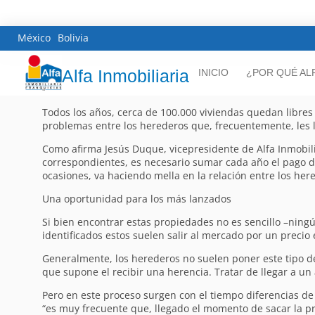
México
Bolivia
Alfa Inmobiliaria
INICIO
¿POR QUÉ AL
Todos los años, cerca de 100.000 viviendas quedan libres 
problemas entre los herederos que, frecuentemente, les 
Como afirma Jesús Duque, vicepresidente de Alfa Inmobil
correspondientes, es necesario sumar cada año el pago d
ocasiones, va haciendo mella en la relación entre los her
Una oportunidad para los más lanzados
Si bien encontrar estas propiedades no es sencillo –ningún
identificados estos suelen salir al mercado por un preci
Generalmente, los herederos no suelen poner este tipo de 
que supone el recibir una herencia. Tratar de llegar a un 
Pero en este proceso surgen con el tiempo diferencias de
“es muy frecuente que, llegado el momento de sacar la pr