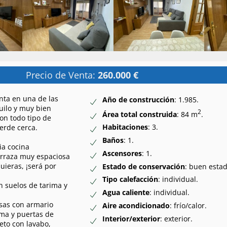
Precio de Venta:
260.000 €
nta en una de las
Año de construcción
: 1.985.
ilo y muy bien
2
Área total construida
: 84 m
.
on todo tipo de
Habitaciones
: 3.
verde cerca.
Baños
: 1.
ia cocina
Ascensores
: 1.
erraza muy espaciosa
uieras, ¡será por
Estado de conservación
: buen estad
Tipo calefacción
: individual.
 suelos de tarima y
Agua caliente
: individual.
osas con armario
Aire acondicionado
: frío/calor.
ima y puertas de
Interior/exterior
: exterior.
eto con lavabo,