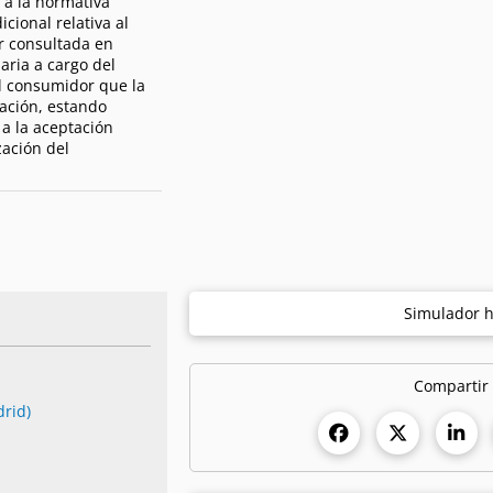
 a la normativa
cional relativa al
r consultada en
aria a cargo del
l consumidor que la
ración, estando
a la aceptación
zación del
Simulador h
Compartir
drid)