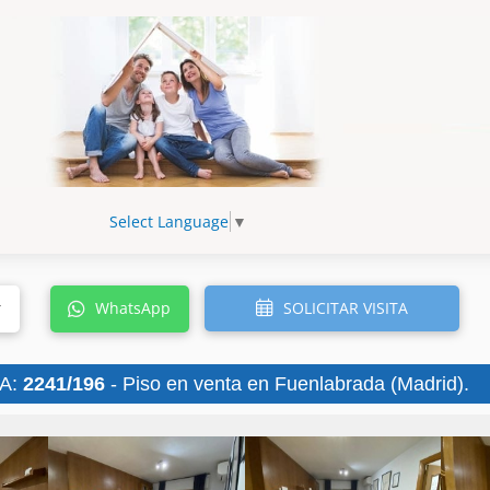
Select Language
▼
SOLICITAR VISITA
r
WhatsApp
A:
2241/196
- Piso en venta en Fuenlabrada (Madrid).