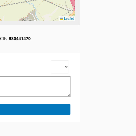
Leaflet
CIF:
B80441470