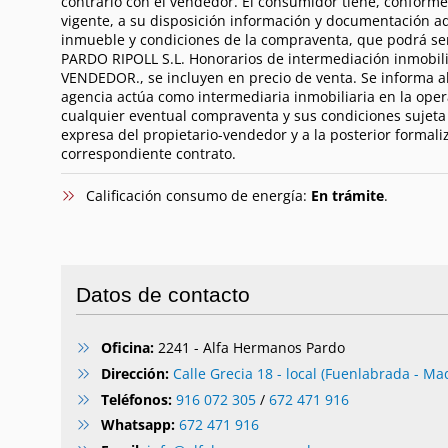
contrario con el vendedor. El consumidor tiene, conforme
vigente, a su disposición información y documentación adi
inmueble y condiciones de la compraventa, que podrá se
PARDO RIPOLL S.L. Honorarios de intermediación inmobili
VENDEDOR., se incluyen en precio de venta. Se informa a
agencia actúa como intermediaria inmobiliaria en la ope
cualquier eventual compraventa y sus condiciones sujeta 
expresa del propietario-vendedor y a la posterior formali
correspondiente contrato.
Calificación consumo de energía:
En trámite
.
Datos de contacto
Oficina:
2241 - Alfa Hermanos Pardo
Dirección:
Calle Grecia 18 - local (Fuenlabrada - Ma
Teléfonos:
916 072 305
/
672 471 916
Whatsapp:
672 471 916