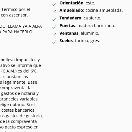
Orientación
: este.
o Térmico por el
Amueblado
: cocina amueblada.
a con ascensor.
Tendedero
: cubierto.
Puertas
: madera barnizada.
NDO, LLAMA YA A ALFA
O PARA HACERLO
Ventanas
: aluminio.
Suelos
: tarima, gres.
conlleva impuestos y
tativo se informa que
(C.A.M.) es del 6%,
 circunstancias
as legalmente. Base
 compraventa, la
s gastos de notaría y
(aranceles variables
ige notario. Si el
 costes bancarios
os gastos de gestoría,
n de la compraventa
vo pacto expreso en