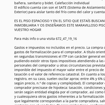
bañera, sanitario y bidet. Calefacción individual
El edificio cuenta con son el SATE (Sistema de Aislamient
Exterior) para aislar tanto del frío como del calor y cuent
ES EL PISO ESPACIOSO Y EN EL SITIO QUE ESTAÍS BUSCA
INMOBILIARIA Y OS ENSEÑAMOS ESTE MARAVILLOSO PIS
VUESTRO HOGAR
Para más info o una visita 672_47_19_16
Gastos e impuestos no incluidos en el precio. La compra 
gastos de formalización para el comprador. A título orien
en segundas transmisiones el ITP con carácter general en 
pudiendo existir otros tipos impositivos atendiendo a las
personales del comprador u otras circunstancias previst
imponible del impuesto el mayor valor entre el precio de
tasación o el valor de referencia catastral. En cuanto a lo
registro, en su caso, suelen oscilar aprox; entre 4% y 6% 
según precio, n.º de copias y complejidad). El comprador el
comprador precisase de hipoteca: tasación, condiciones y
serán según entidad elegida por el comprador, así como l
y cualesquiera otros gastos inherentes a la formalizació
que legalmente correspondan a la parte compradora, sal