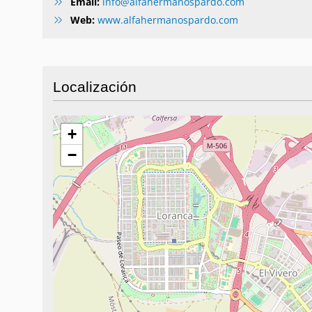
Email:
info@alfahermanospardo.com
Web:
www.alfahermanospardo.com
Localización
+
−