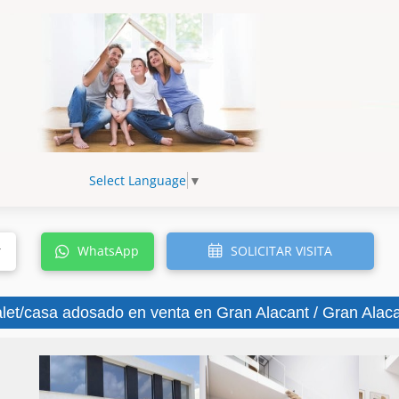
Select Language
▼
SOLICITAR VISITA
r
WhatsApp
let/casa adosado en venta en Gran Alacant / Gran Alacan