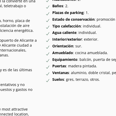
l la convierte en una
, teletrabajo o
Baños
: 2.
Plazas de parking
: 1.
Estado de conservación
: promoción
, horno, placa de
stalación de aire
Tipo calefacción
: individual.
iciencia energética.
Agua caliente
: individual.
Interior/exterior
: exterior.
opuerto de Alicante a
y Alicante ciudad a
Orientación
: sur.
internacionales,
Amueblado
: cocina amueblada.
canas.
Equipamiento
: balcón, puerta de s
Puertas
: madera pintada.
 y es de las últimas
Ventanas
: aluminio, doble cristal, p
Suelos
: gres, terrazo, otros.
ientativos y no
puestos y gastos no
 most attractive
nnected location,