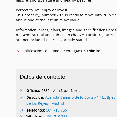
leisure, sports, nature and nearby beaches.
Perfect to live, enjoy or invest.
This property, number 207, is ready to move into, fully fi
and is one of the last units available.
Information, areas, plans, images and specifications are 
non-contractual and subject to change. Furniture, taxes 
are not included unless expressly stated.
Calificación consumo de energía:
En trámite
.
Datos de contacto
Oficina:
2632 - Alfa Nova Norte
Dirección:
Avenida Camino de lo Cortao 17 Lc Bj edi
de los Reyes - Madrid)
Teléfonos:
661 719 766
Whatsapp:
661 719 766