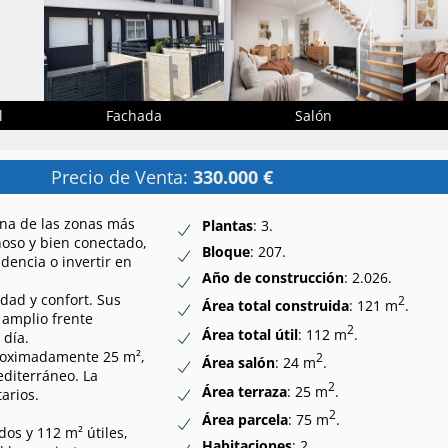
l
Fachada
Salón
Precio de Venta:
330.000 €
una de las zonas más
Plantas
: 3.
noso y bien conectado,
Bloque
: 207.
idencia o invertir en
Año de construcción
: 2.026.
ad y confort. Sus
2
Área total construida
: 121 m
.
 amplio frente
2
Área total útil
: 112 m
.
 día.
proximadamente 25 m²,
2
Área salón
: 24 m
.
editerráneo. La
2
Área terraza
: 25 m
.
arios.
2
Área parcela
: 75 m
.
os y 112 m² útiles,
Habitaciones
: 2.