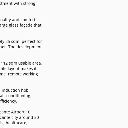
estment with strong
ality and comfort.
arge glass façade that
ly 25 sqm, perfect for
rner. The development
d 112 sqm usable area,
ile layout makes it
ome, remote working
, induction hob,
 air conditioning,
ficiency.
cante Airport 10
cante city around 20
ls, healthcare,