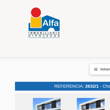
Volve
REFERENCIA:
2632/1
- Cha