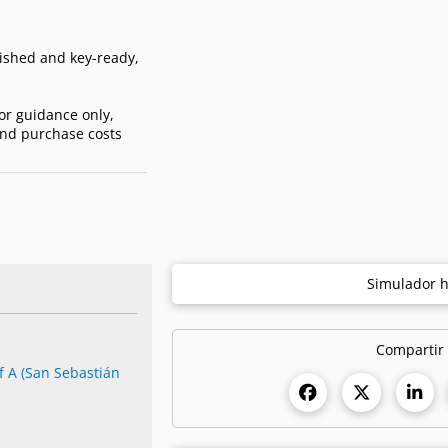
nished and key-ready,
for guidance only,
and purchase costs
Simulador h
Compartir
f A (San Sebastián