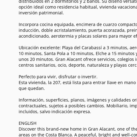
distribuidos en 2 dormitorios y 2 baños. Su diseño versáti
opción ideal como residencia habitual, vivienda vacacional
inversión patrimonial.
Incorpora cocina equipada, encimera de cuarzo compacto
inducción, doble acristalamiento, puerta acorazada, prein
acondicionado, aerotermia y placas solares para mayor ef
Ubicación excelente: Playa del Carabassí a 3 minutos, aer
10 minutos, Santa Pola a 10 minutos, Elche a 15 minutos 
unos 20 minutos. Gran Alacant ofrece servicios, colegios 
centros sanitarios, ocio, deporte, naturaleza y playas cer
Perfecto para vivir, disfrutar o invertir.
Esta vivienda, la 207, está lista para entrar llave en mano
que quedan.
Información, superficies, planos, imágenes y calidades or
contractuales, sujetos a posibles cambios. Mobiliario, im
incluidos, salvo indicación expresa.
ENGLISH
Discover this brand-new home in Gran Alacant, one of the
areas on the Costa Blanca. A peaceful, bright and well-co