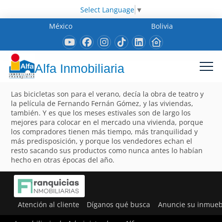
Select Language
▼
México
Bolivia
Alfa Inmobiliaria
Las bicicletas son para el verano, decía la obra de teatro y
la película de Fernando Fernán Gómez, y las viviendas,
también. Y es que los meses estivales son de largo los
mejores para colocar en el mercado una vivienda, porque
los compradores tienen más tiempo, más tranquilidad y
más predisposición, y porque los vendedores echan el
resto sacando sus productos como nunca antes lo habían
hecho en otras épocas del año.
Atención al cliente
Díganos qué busca
Anuncie su inmueb