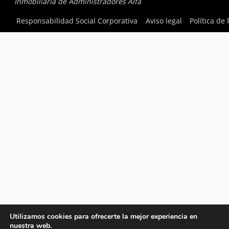
Inmobiliaria de Administradores Alfa
Responsabilidad Social Corporativa
Aviso legal
Política de
Utilizamos cookies para ofrecerte la mejor experiencia en
nuestra web.