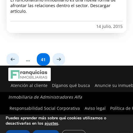
afrontar las relaciones dentro el sector. Descargar
artículo.
14 julio, 2015
…
41
Prev
Next
Atención al cliente
Díganos qué busca
Anuncie su inmueb
Inmobiliaria de Administradores Alfa
Utilizamos cookies para ofrecerte la mejor experiencia en
Responsabilidad Social Corporativa
Aviso legal
Política de
nuestra web.
Puedes aprender más sobre qué cookies utilizamos o
desactivarlas en los
ajustes
.